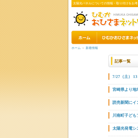
太陽光パネルについての情報・取り付けをお考
ホーム
＞
新着情報
記事一覧
7/27（土）
宮崎県より地
読売新聞にイ
川南町子ども
太陽光発電シ