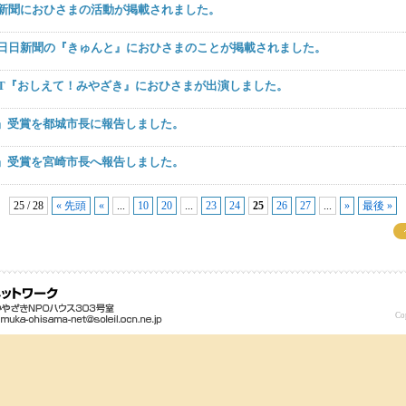
売新聞におひさまの活動が掲載されました。
崎日日新聞の『きゅんと』におひさまのことが掲載されました。
のMRT『おしえて！みやざき』におひさまが出演しました。
』受賞を都城市長に報告しました。
』受賞を宮崎市長へ報告しました。
25 / 28
« 先頭
«
...
10
20
...
23
24
25
26
27
...
»
最後 »
Co