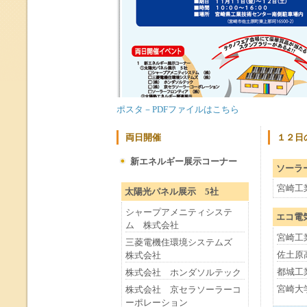
ポスタ－PDFファイルはこちら
両日開催
１２日
新エネルギー展示コーナー
ソーラ
宮崎工
太陽光パネル展示 5社
シャープアメニティシステ
エコ電
ム 株式会社
宮崎工
三菱電機住環境システムズ
佐土原
株式会社
都城工
株式会社 ホンダソルテック
宮崎大
株式会社 京セラソーラーコ
ーポレーション