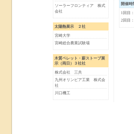
開催時
ソーラーフロンティア 株式
会社
1回目：1
2回目：1
太陽熱展示 ２社
宮崎大学
宮崎総合農業試験場
木質ペレット・薪ストーブ展
示（両日）３社社
株式会社 三共
九州オリンピア工業 株式会
社
川口機工