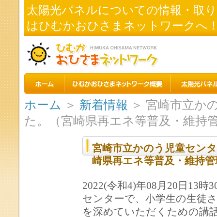
太陽光パネルについての情報・取
はひむかおひさまネットワークへ
ホーム
＞
新着情報
＞ 宮崎市立か
た。（宮崎県再エネ等普及・維持
宮崎市立かのう児童セン
崎県再エネ等普及・維持管
2022(令和4)年08月20日1
センターで、小学生の生徒
を深めていただくための講