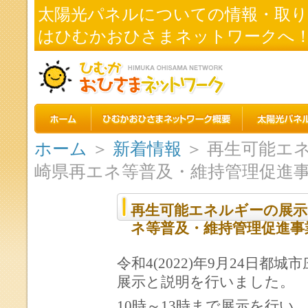
太陽光パネルについての情報・取
はひむかおひさまネットワークへ
ホーム
＞
新着情報
＞ 再生可能エ
崎県再エネ等普及・維持管理促進
再生可能エネルギーの展示
ネ等普及・維持管理促進事
令和4(2022)年9月24日
展示と説明を行いました。
10時～13時まで展示を行