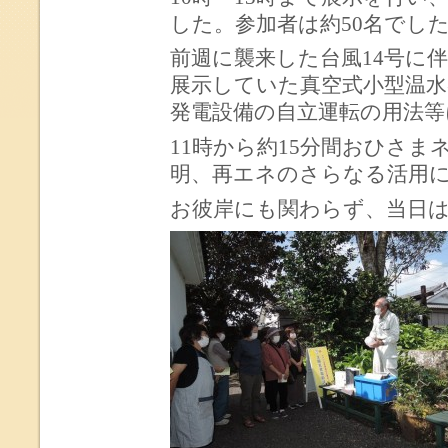
した。参加者は約50名でし
前週に襲来した台風14号に
展示していた真空式小型温水
発電設備の自立運転の用法
11時から約15分間おひさ
明、再エネのさらなる活用
お彼岸にも関わらず、当日は