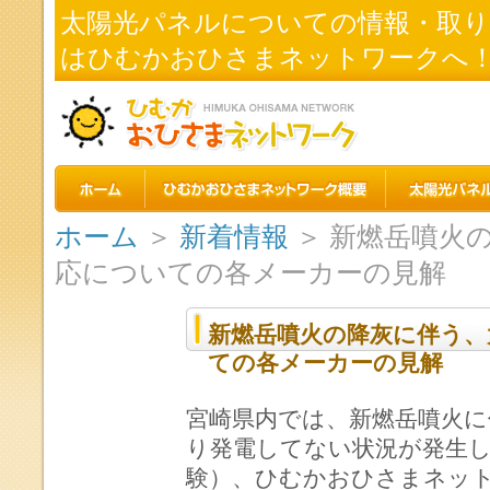
太陽光パネルについての情報・取
はひむかおひさまネットワークへ
ホーム
＞
新着情報
＞ 新燃岳噴火
応についての各メーカーの見解
新燃岳噴火の降灰に伴う、
ての各メーカーの見解
宮崎県内では、新燃岳噴火に
り発電してない状況が発生
験）、ひむかおひさまネッ