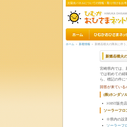
太陽光パネルについての情報・取り付けをお考
ホーム
＞
新着情報
＞ 新燃岳噴火の降灰に伴う
新燃岳噴火
宮崎県内では、
では初めての経
ら、標記の件に
回答が来ている
(株)ホンダソ
※HST販
ソーラーフロ
※県内の設
ソーラーフ