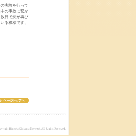
法の実験を行って
業中の事故に繋が
、数日で灰が再び
ている模様です。
pyright Himuka Ohisama Network. All Rights Reserved.