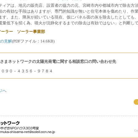
ティアは、地元の販売店、設置者の協力の元、宮崎市内や都城市内で除去方
法の有効な手段はありますが、専門的知識が無いと住宅本体を傷めたり、作
ます。また、降灰が続いている現在、仮にパネル面の灰を除去したとしても
電量低下を招く為、噴火が沈静化するまでの除去は有効ではない」と判断し
)ソーラー ソーラー事業部
)の見解
(PDFファイル：14.6KB)
さまネットワークの太陽光発電に関する相談窓口の問い合わせ先
：０９０－４３５６－９７８４
ジへ
Co