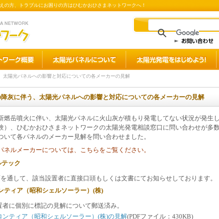
えの方、トラブルにお困りの方はひむかおひさまネットワークへ！
、太陽光パネルへの影響と対応についての各メーカーの見解
の降灰に伴う、太陽光パネルへの影響と対応についての各メーカーの見解
新燃岳噴火に伴い、太陽光パネルに火山灰が積もり発電してない状況が発生
験）、ひむかおひさまネットワークの太陽光発電相談窓口に問い合わせが多
ついて各パネルのメーカー見解を問い合わせました。
パネルメーカーについては、こちらをご覧ください。
ルテック
売店を通して、該当設置者に直接口頭もしくは文書にてお知らせしております。
ンティア（昭和シェルソーラー）(株)
置者に個別に標記の見解について郵送済み。
ロンティア（昭和シェルソーラー）(株)の見解
(PDFファイル：430KB)